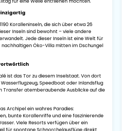
ltag für eine Weile entfliehen möchten.
einzigartig
190 Koralleninseln, die sich über etwa 26
ieser Inseln sind bewohnt – viele andere
erwandelt. Jede dieser Inseln ist eine Welt für
ur nachhaltigen Öko-Villa mitten im Dschungel
ortwörtlich
lé ist das Tor zu diesem Inselstaat. Von dort
per Wasserflugzeug, Speedboat oder Inlandsflug
m Transfer atemberaubende Ausblicke auf die
as Archipel ein wahres Paradies:
n, bunte Korallenriffe und eine faszinierende
Wasser. Viele Resorts verfügen über ein
teil für spontane Schnorchelausflüge direkt