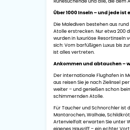
Ruhesuchende und alle, die dem Al
Über 1000 Inseln – und jede ist 
Die Malediven bestehen aus rund 1
Atolle erstrecken. Nur etwa 200 d
wurden in luxuriöse Resortinseln v
sich: Vom barfüßigen Luxus bis z
ist alles vertreten.
Ankommen und abtauchen – w
Der internationale Flughafen in Ma
aus reisen Sie je nach Zielinsel 
weiter – und genießen schon bei
schimmernden Atolle.
Für Taucher und Schnorchler ist d
Mantarochen, Walhaie, Schildkröte
Artenvielfalt erwarten Sie unter 
eigenes Hausriff – ein echter Vor