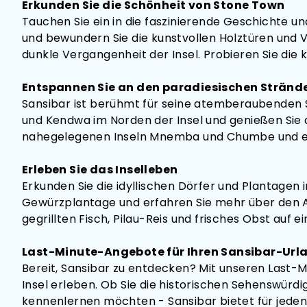
Erkunden Sie die Schönheit von Stone Town
Tauchen Sie ein in die faszinierende Geschichte u
und bewundern Sie die kunstvollen Holztüren und 
dunkle Vergangenheit der Insel. Probieren Sie di
Entspannen Sie an den paradiesischen Stränd
Sansibar ist berühmt für seine atemberaubenden S
und Kendwa im Norden der Insel und genießen Sie 
nahegelegenen Inseln Mnemba und Chumbe und entd
Erleben Sie das Inselleben
Erkunden Sie die idyllischen Dörfer und Plantagen 
Gewürzplantage und erfahren Sie mehr über den Anb
gegrillten Fisch, Pilau-Reis und frisches Obst auf e
Last-Minute-Angebote für Ihren Sansibar-Url
Bereit, Sansibar zu entdecken? Mit unseren Last-
Insel erleben. Ob Sie die historischen Sehenswür
kennenlernen möchten - Sansibar bietet für jeden 