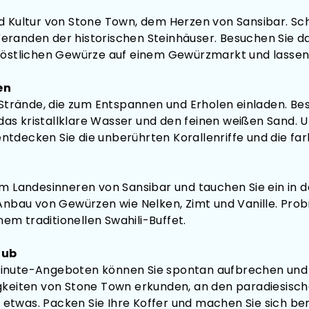
nd Kultur von Stone Town, dem Herzen von Sansibar. Sc
Veranden der historischen Steinhäuser. Besuchen Sie 
e köstlichen Gewürze auf einem Gewürzmarkt und lassen
en
trände, die zum Entspannen und Erholen einladen. Be
das kristallklare Wasser und den feinen weißen Sand. 
ecken Sie die unberührten Korallenriffe und die fa
im Landesinneren von Sansibar und tauchen Sie ein in da
au von Gewürzen wie Nelken, Zimt und Vanille. Probier
inem traditionellen Swahili-Buffet.
aub
Minute-Angeboten können Sie spontan aufbrechen und d
digkeiten von Stone Town erkunden, an den paradiesis
etwas. Packen Sie Ihre Koffer und machen Sie sich bere